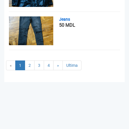
Jeans
50 MDL
«
1
2
3
4
»
Ultima