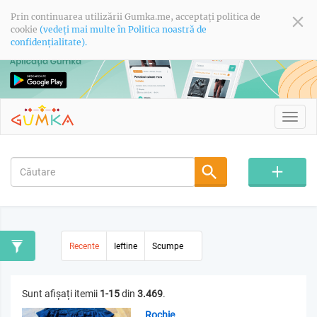
Prin continuarea utilizării Gumka.me, acceptați politica de
cookie
(vedeți mai multe în Politica noastră de
confidențialitate).
Toggl
navig
Recente
Ieftine
Scumpe
Sunt afișați itemii
1-15
din
3.469
.
Rochie