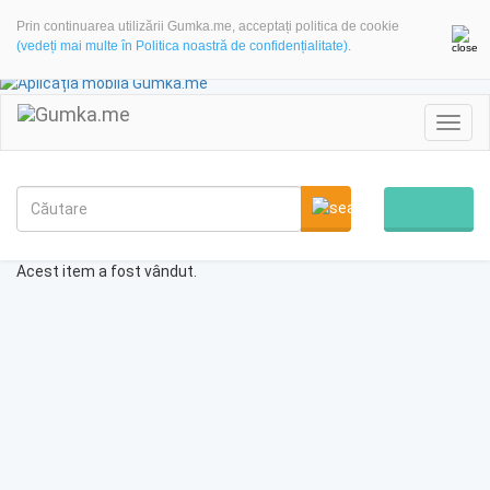
Prin continuarea utilizării Gumka.me, acceptați politica de cookie
(vedeți mai multe în Politica noastră de confidențialitate).
Toggl
navig
Acest item a fost vândut.