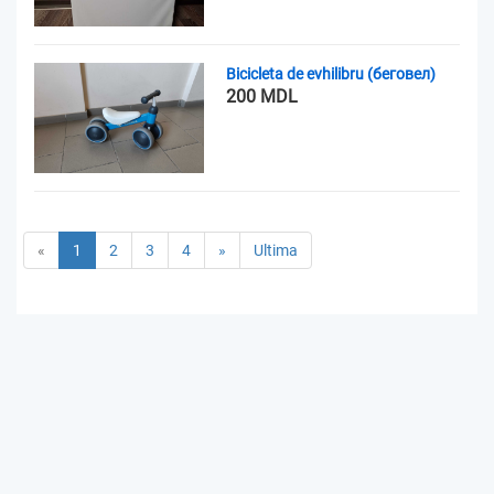
Bicicleta de evhilibru (беговел)
200 MDL
«
1
2
3
4
»
Ultima