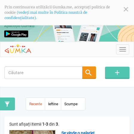
Prin continuarea utilizării Gumka.me, acceptați politica de
cookie
(vedeți mai multe în Politica noastră de
confidențialitate).
Toggl
navig
Recente
Ieftine
Scumpe
Sunt afișați itemii
1-3
din
3
.
Se vinde o palarie!