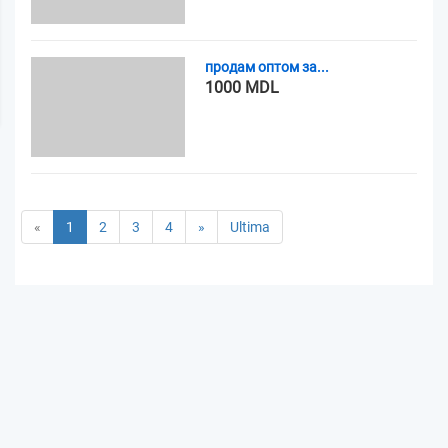
продам оптом за...
1000 MDL
«
1
2
3
4
»
Ultima