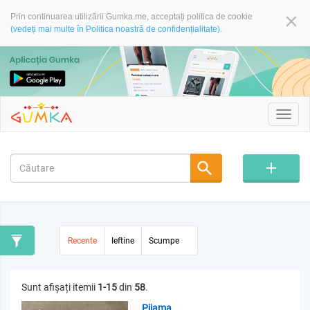
Prin continuarea utilizării Gumka.me, acceptați politica de cookie
(vedeți mai multe în Politica noastră de confidențialitate).
Toggl
navig
Recente
Ieftine
Scumpe
Sunt afișați itemii
1-15
din
58
.
Pijama