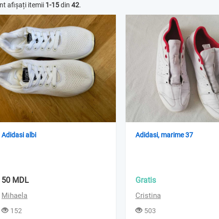
nt afișați itemii
1-15
din
42
.
Adidasi albi
Adidasi, marime 37
50 MDL
Gratis
Mihaela
Cristina
152
503