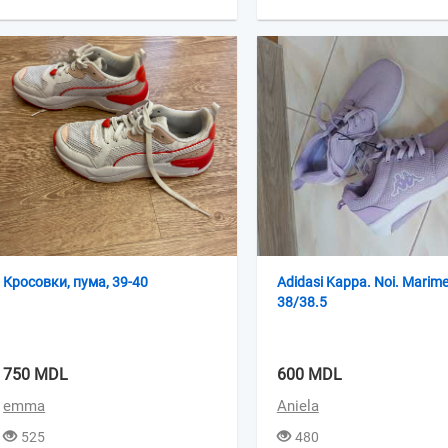
Кросовки, пума, 39-40
Adidasi Kappa. Noi. Marim
38/38.5
750 MDL
600 MDL
emma
Aniela
525
480