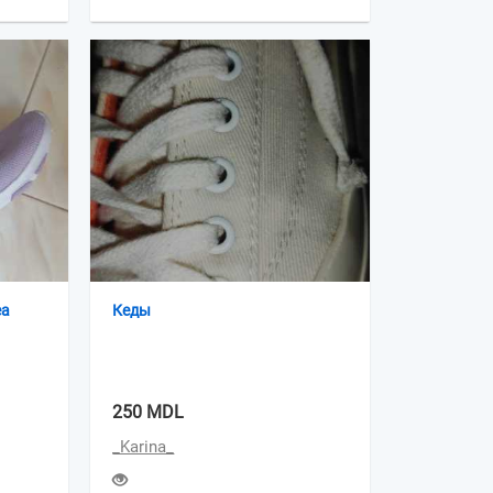
ea
Кеды
250 MDL
_Karina_