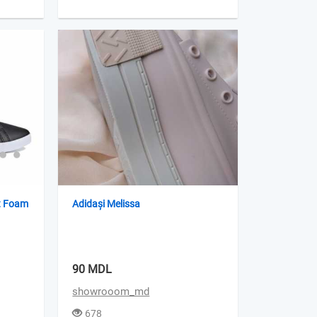
t Foam
Adidași Melissa
90 MDL
showrooom_md
678