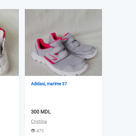
Adidasi, marime 37
300 MDL
Cristina
473