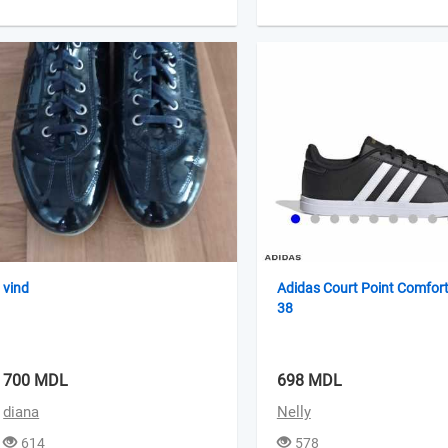
vind
Adidas Court Point Comfor
38
700 MDL
698 MDL
diana
Nelly
614
578