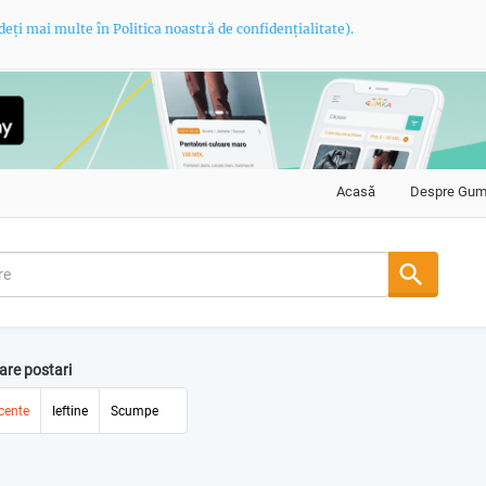
deți mai multe în Politica noastră de confidențialitate).
Acasă
Despre Gu
are postari
cente
Ieftine
Scumpe