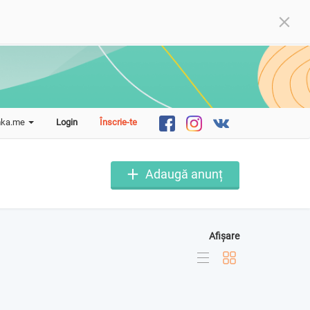
mka.me
Login
Înscrie-te
Adaugă anunț
Afișare