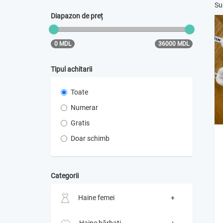
Su
Diapazon de preț
0 MDL
36000 MDL
Tipul achitarii
Toate
Numerar
Gratis
Doar schimb
Categorii
Haine femei
+
Blănuri