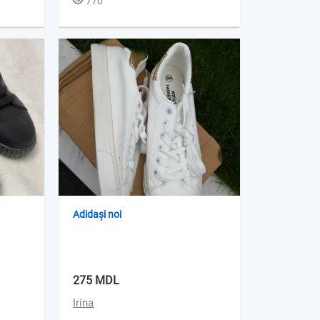
770
Adidași noi
275 MDL
Irina