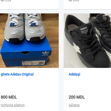
634
699
ghete Adidas Original
Adidași
800 MDL
200 MDL
victoria platon
Iuliana