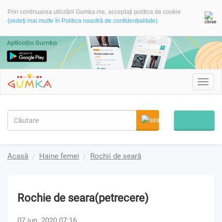
Prin continuarea utilizării Gumka.me, acceptați politica de cookie
(vedeți mai multe în Politica noastră de confidențialitate).
Toggl
navig
Acasă
Haine femei
Rochii de seară
Rochie de seara(petrecere)
07 iun. 2020 07:16