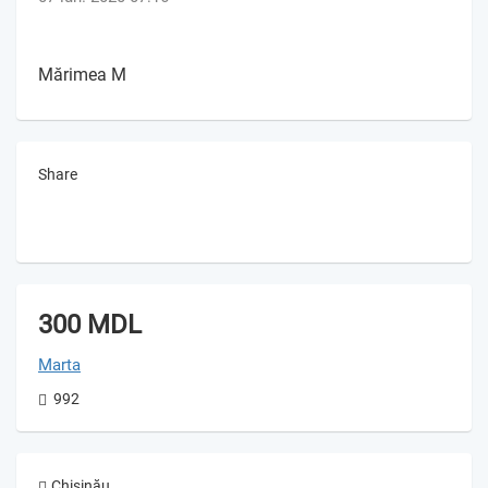
Mărimea M
Share
300 MDL
Marta
992
Chișinău