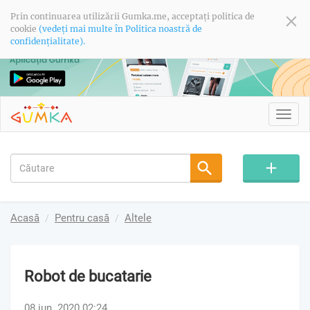
Prin continuarea utilizării Gumka.me, acceptați politica de
cookie
(vedeți mai multe în Politica noastră de
confidențialitate).
Toggl
navig
Acasă
Pentru casă
Altele
Robot de bucatarie
08 iun. 2020 02:24