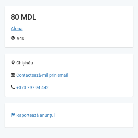
80 MDL
Alena
940
Chișinău
Contactează-mă prin email
+373 797 94 442
Raportează anunțul