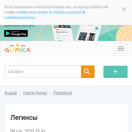
Prin continuarea utilizării Gumka.me, acceptați politica de
cookie
(vedeți mai multe în Politica noastră de
confidențialitate).
Toggl
navig
Acasă
Haine femei
Pantaloni
Легинсы
08 iun. 2020 15:41