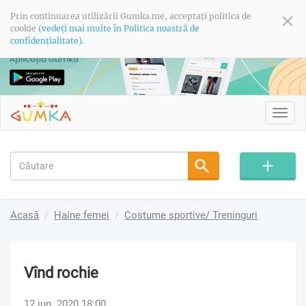
Prin continuarea utilizării Gumka.me, acceptați politica de
cookie
(vedeți mai multe în Politica noastră de
confidențialitate).
Toggl
navig
Acasă
Haine femei
Costume sportive/ Treninguri
Vînd rochie
12 iun. 2020 18:00