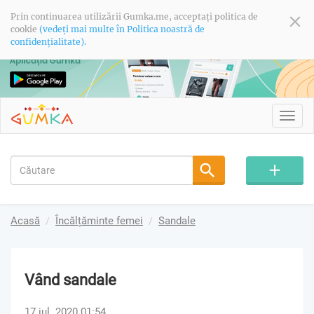
Prin continuarea utilizării Gumka.me, acceptați politica de
cookie
(vedeți mai multe în Politica noastră de
confidențialitate).
Toggl
navig
Acasă
Încălțăminte femei
Sandale
Vând sandale
17 iul. 2020 01:54