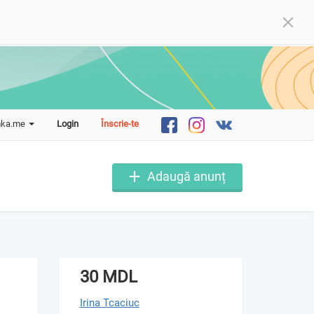
mka.me
Login
Înscrie-te
Adaugă anunț
30 MDL
Irina Tcaciuc