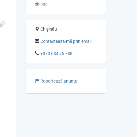
939
Chișinău
Contactează-mă prin email
+373 684 75 788
Raportează anunțul