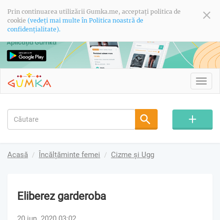
Prin continuarea utilizării Gumka.me, acceptați politica de
cookie
(vedeți mai multe în Politica noastră de
confidențialitate).
Toggl
navig
Acasă
Încălțăminte femei
Cizme și Ugg
Eliberez garderoba
20 iun. 2020 03:02