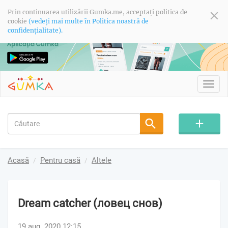
Prin continuarea utilizării Gumka.me, acceptați politica de
cookie
(vedeți mai multe în Politica noastră de
confidențialitate).
Toggl
navig
Acasă
Pentru casă
Altele
Dream catcher (ловец снов)
19 aug. 2020 12:15