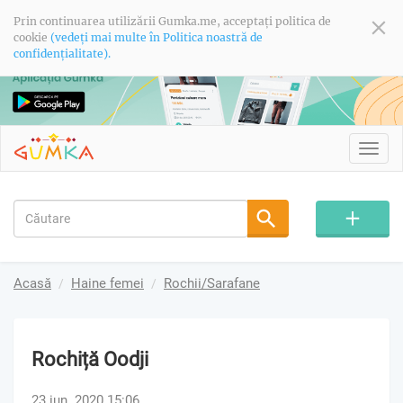
Prin continuarea utilizării Gumka.me, acceptați politica de
cookie
(vedeți mai multe în Politica noastră de
confidențialitate).
Toggl
navig
Acasă
Haine femei
Rochii/Sarafane
Rochiță Oodji
23 iun. 2020 15:06