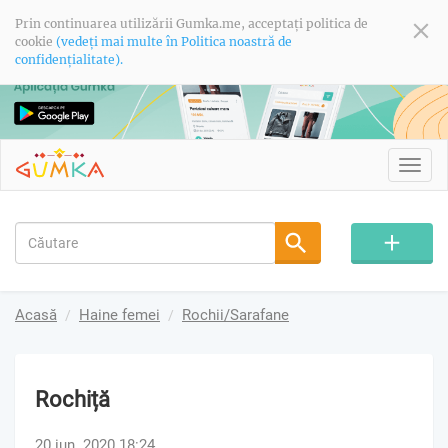
Prin continuarea utilizării Gumka.me, acceptați politica de
cookie
(vedeți mai multe în Politica noastră de
confidențialitate).
Toggl
navig
Acasă
Haine femei
Rochii/Sarafane
Rochiță
20 iun. 2020 18:24