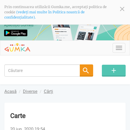
Prin continuarea utilizării Gumka.me, acceptați politica de
cookie
(vedeți mai multe în Politica noastră de
confidențialitate).
Toggl
navig
Acasă
Diverse
Cărți
Carte
20 iun. 2020 19:54