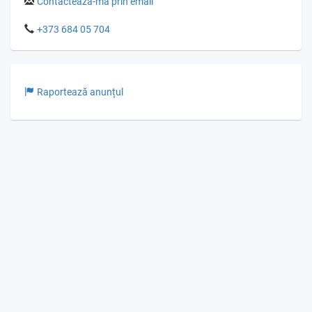
Contactează-mă prin email
+373 684 05 704
Raportează anunțul
© Gumka.me 2026