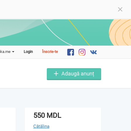
mka.me
Login
Înscrie-te
Adaugă anunț
550 MDL
Cătălina