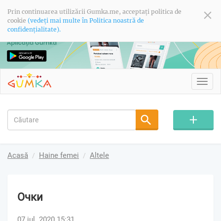
Prin continuarea utilizării Gumka.me, acceptați politica de
cookie
(vedeți mai multe în Politica noastră de
confidențialitate).
Toggl
navig
Acasă
Haine femei
Altele
Очки
07 iul. 2020 15:31