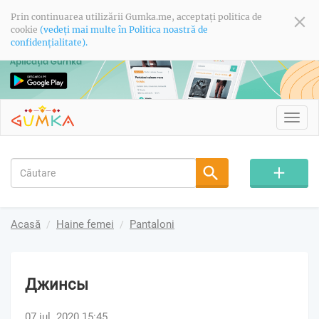
Prin continuarea utilizării Gumka.me, acceptați politica de
cookie
(vedeți mai multe în Politica noastră de
confidențialitate).
Toggl
navig
Acasă
Haine femei
Pantaloni
Джинсы
07 iul. 2020 15:45