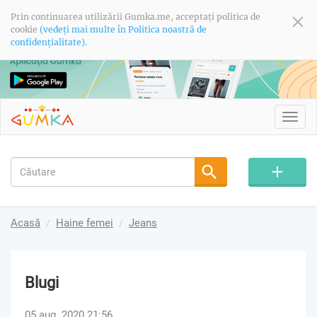
Prin continuarea utilizării Gumka.me, acceptați politica de
cookie
(vedeți mai multe în Politica noastră de
confidențialitate).
Toggl
navig
Acasă
Haine femei
Jeans
Blugi
05 aug. 2020 21:56