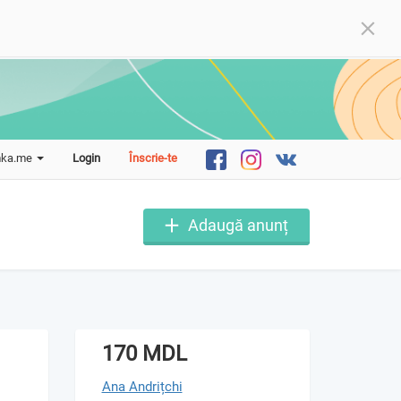
mka.me
Login
Înscrie-te
Adaugă anunț
170 MDL
Ana Andrițchi