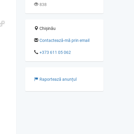
838
Chișinău
Contactează-mă prin email
+373 611 05 062
Raportează anunțul