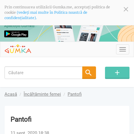
Prin continuarea utilizării Gumka.me, acceptați politica de
cookie
(vedeți mai multe în Politica noastră de
confidențialitate).
Toggl
navig
Acasă
Încălțăminte femei
Pantofi
Pantofi
11 sept. 2020 18:38