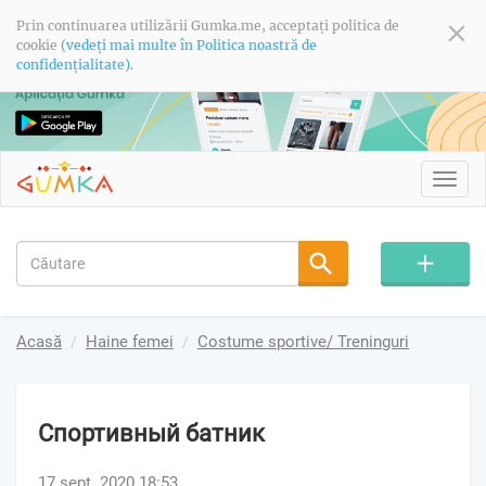
Prin continuarea utilizării Gumka.me, acceptați politica de
cookie
(vedeți mai multe în Politica noastră de
confidențialitate).
Toggl
navig
Acasă
Haine femei
Costume sportive/ Treninguri
Спортивный батник
17 sept. 2020 18:53