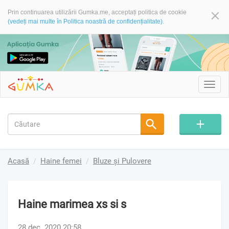
Prin continuarea utilizării Gumka.me, acceptați politica de cookie
(vedeți mai multe în Politica noastră de confidențialitate).
Toggl
navig
Acasă
Haine femei
Bluze și Pulovere
Haine marimea xs si s
28 dec. 2020 20:58