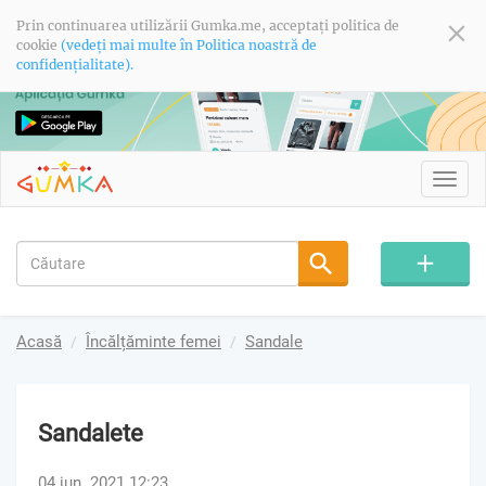
Prin continuarea utilizării Gumka.me, acceptați politica de
cookie
(vedeți mai multe în Politica noastră de
confidențialitate).
Toggl
navig
Acasă
Încălțăminte femei
Sandale
Sandalete
04 iun. 2021 12:23