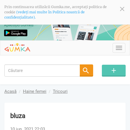
Prin continuarea utilizării Gumka.me, acceptați politica de
cookie
(vedeți mai multe în Politica noastră de
confidențialitate).
Toggl
navig
Acasă
Haine femei
Tricouri
bluza
10 iun. 2021 22:03