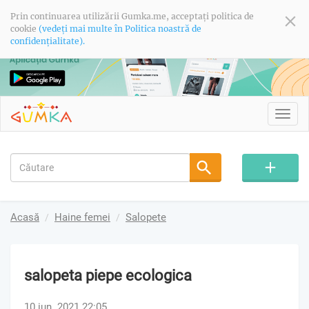
Prin continuarea utilizării Gumka.me, acceptați politica de
cookie
(vedeți mai multe în Politica noastră de
confidențialitate).
Toggl
navig
Acasă
Haine femei
Salopete
salopeta piepe ecologica
10 iun. 2021 22:05