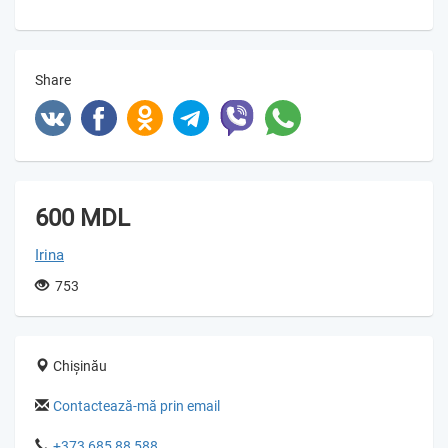
Share
600 MDL
Irina
753
Chișinău
Contactează-mă prin email
+373 685 88 588