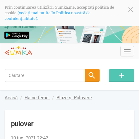
Prin continuarea utilizării Gumka.me, acceptați politica de
cookie
(vedeți mai multe în Politica noastră de
confidențialitate).
Toggl
navig
Acasă
Haine femei
Bluze și Pulovere
pulover
10 iun. 2021 22:42