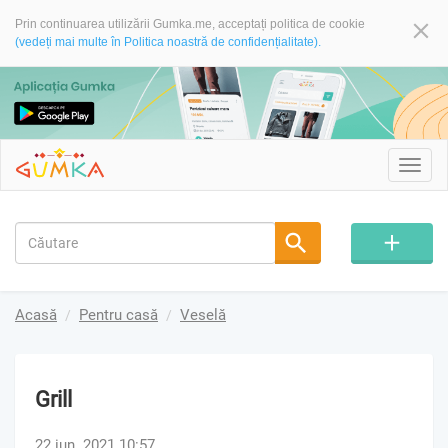
Prin continuarea utilizării Gumka.me, acceptați politica de cookie
(vedeți mai multe în Politica noastră de confidențialitate).
Toggl
navig
Acasă
Pentru casă
Veselă
Grill
22 iun. 2021 10:57