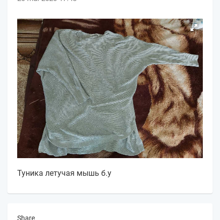
Туника летучая мышь б.у
Share