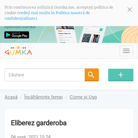
Prin continuarea utilizării Gumka.me, acceptați politica de
cookie
(vedeți mai multe în Politica noastră de
confidențialitate).
Toggl
navig
Acasă
Încălțăminte femei
Cizme și Ugg
Eliberez garderoba
04 sept. 2021 15:24