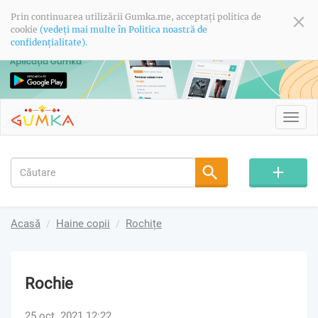
Prin continuarea utilizării Gumka.me, acceptați politica de
cookie
(vedeți mai multe în Politica noastră de
confidențialitate).
Toggl
navig
Acasă
Haine copii
Rochițe
Rochie
25 oct. 2021 12:22