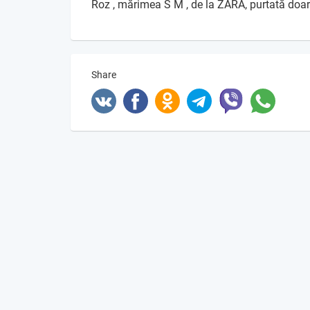
Roz , mărimea S M , de la ZARA, purtată doa
Share