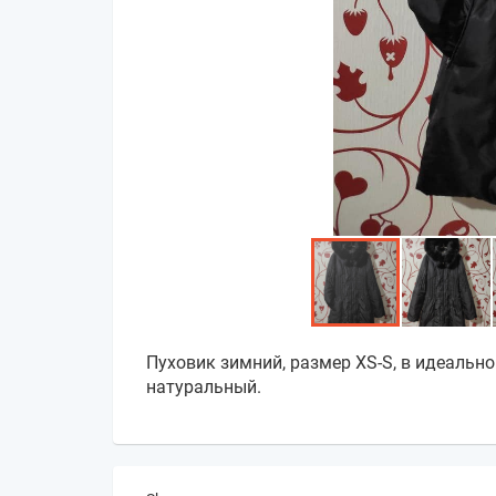
Пуховик зимний, размер XS-S, в идеально
натуральный.