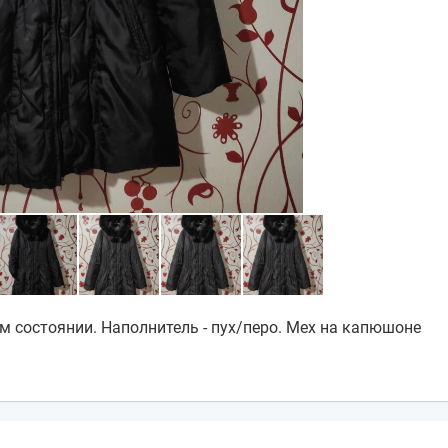
м состоянии. Наполнитель - пух/перо. Мех на капюшоне