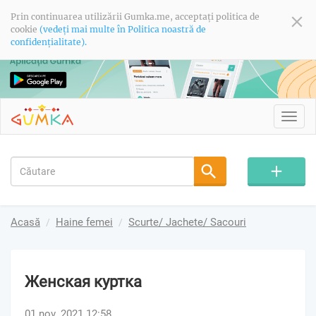
Prin continuarea utilizării Gumka.me, acceptați politica de
cookie
(vedeți mai multe în Politica noastră de
confidențialitate).
Toggl
navig
Acasă
Haine femei
Scurte/ Jachete/ Sacouri
Женская куртка
01 nov. 2021 12:58