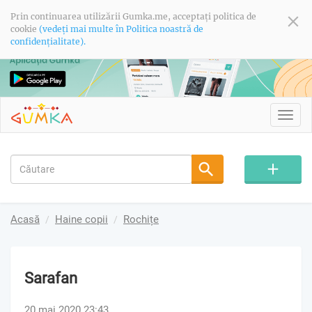
Prin continuarea utilizării Gumka.me, acceptați politica de
cookie
(vedeți mai multe în Politica noastră de
confidențialitate).
Toggl
navig
Acasă
Haine copii
Rochițe
Sarafan
20 mai 2020 23:43