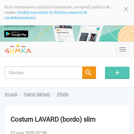
Prin continuarea utilizării Gumka.me, acceptați politica de
cookie
(vedeți mai multe în Politica noastră de
confidențialitate).
Toggl
navig
Acasă
Haine bărbați
Altele
Costum LAVARD (bordo) slim
21 mai 2020 07:58