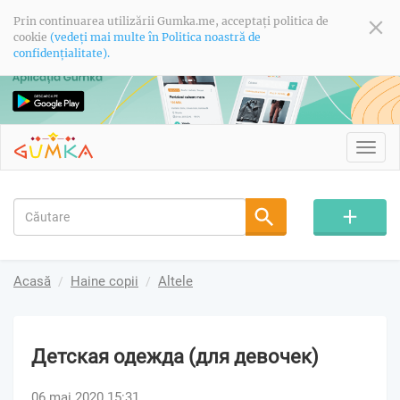
Prin continuarea utilizării Gumka.me, acceptați politica de
cookie
(vedeți mai multe în Politica noastră de
confidențialitate).
Toggl
navig
Acasă
Haine copii
Altele
Детская одежда (для девочек)
06 mai 2020 15:31