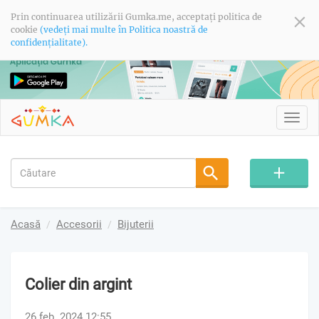
Prin continuarea utilizării Gumka.me, acceptați politica de
cookie
(vedeți mai multe în Politica noastră de
confidențialitate).
Toggl
navig
Acasă
Accesorii
Bijuterii
Colier din argint
26 feb. 2024 12:55