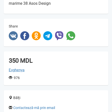
marime 38 Asos Design
Share
350 MDL
Evghenya
976
Bălți
Contactează-mă prin email