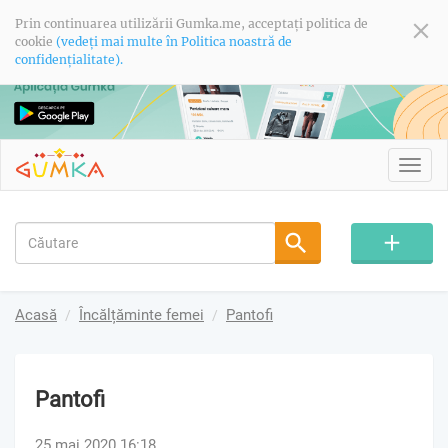
Prin continuarea utilizării Gumka.me, acceptați politica de
cookie
(vedeți mai multe în Politica noastră de
confidențialitate).
Toggl
navig
Acasă
Încălțăminte femei
Pantofi
Pantofi
25 mai 2020 16:18