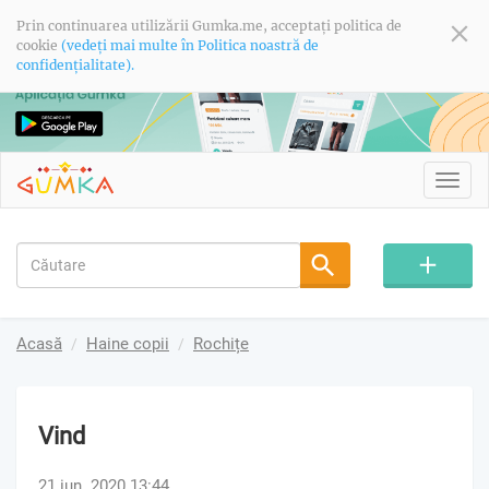
Prin continuarea utilizării Gumka.me, acceptați politica de
cookie
(vedeți mai multe în Politica noastră de
confidențialitate).
Toggl
navig
Acasă
Haine copii
Rochițe
Vind
21 iun. 2020 13:44