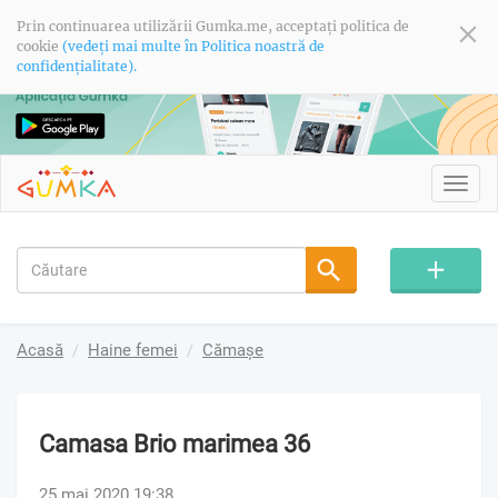
Prin continuarea utilizării Gumka.me, acceptați politica de
cookie
(vedeți mai multe în Politica noastră de
confidențialitate).
Toggl
navig
Acasă
Haine femei
Cămașe
Camasa Brio marimea 36
25 mai 2020 19:38