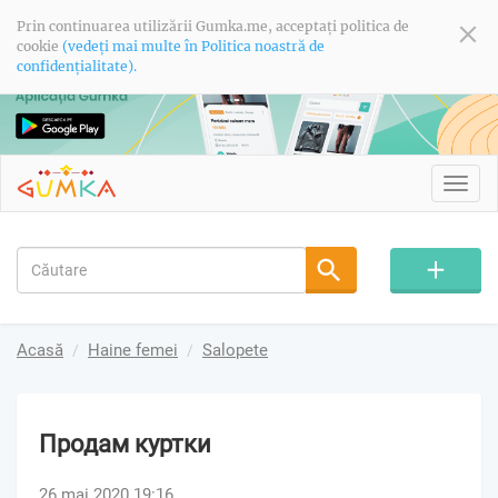
Prin continuarea utilizării Gumka.me, acceptați politica de
cookie
(vedeți mai multe în Politica noastră de
confidențialitate).
Toggl
navig
Acasă
Haine femei
Salopete
Продам куртки
26 mai 2020 19:16