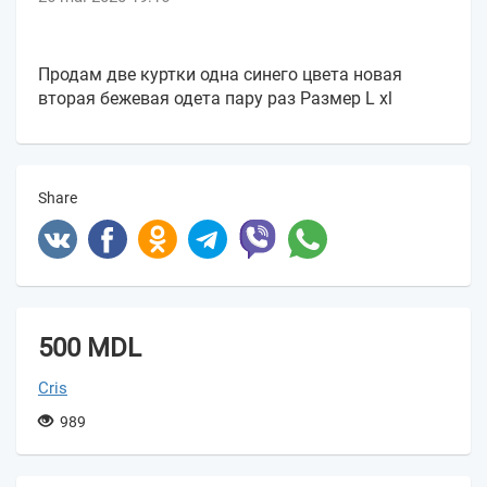
Продам две куртки одна синего цвета новая
вторая бежевая одета пару раз Размер L xl
Share
500 MDL
Cris
989