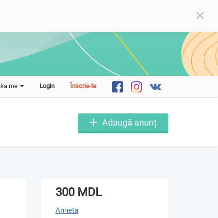
mka.me
Login
Înscrie-te
Adaugă anunț
300 MDL
Anneta