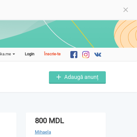
mka.me
Login
Înscrie-te
Adaugă anunț
800 MDL
Mihaela