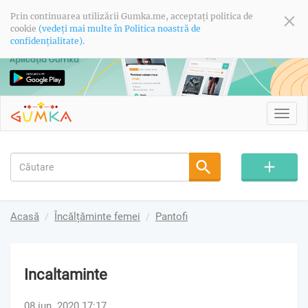
Prin continuarea utilizării Gumka.me, acceptați politica de
cookie
(vedeți mai multe în Politica noastră de
confidențialitate).
Toggl
navig
Acasă
Încălțăminte femei
Pantofi
Incaltaminte
08 iun. 2020 17:17