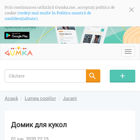
Prin continuarea utilizării Gumka.me, acceptați politica de
cookie
(vedeți mai multe în Politica noastră de
confidențialitate).
Toggl
navig
Acasă
Lumea copiilor
Jucarii
Домик для кукол
01 iun. 2020 22:15